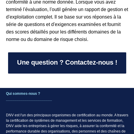
conformité à une norme donnée. Lorsque vous avez
terminé l'évaluation, l'outil génère un rapport de gestion et
d'exploitation complet. Il se base sur vos réponses à la
série de questions et d'exigences examinées et fournit
des scores détaillés pour les différents domaines de la
norme ou du domaine de risque choisi.
Une question ? Contactez-nous !
Qui sommes-nous ?
______________________
DNV est l'un des principaux organismes de certification au monde. A travers
la certification de systèmes de management et les services de formation,
DNV aide les entreprises à gérer les risques, à assurer la conformité et la
performance durable des organisations, des personnes et des chaînes de